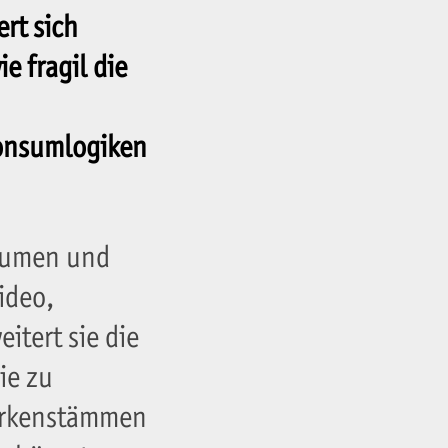
ert sich
e fragil die
onsumlogiken
Räumen und
ideo,
itert sie die
ie zu
Birkenstämmen