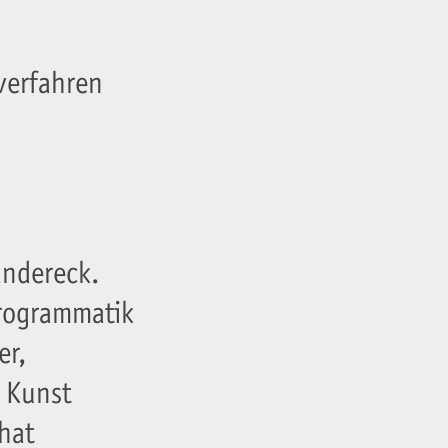
verfahren
ändereck.
 Programmatik
er,
n Kunst
hat