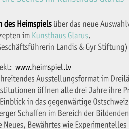
n des Heimspiels
über das neue Auswahl
nzepten im
Kunsthaus Glarus
.
eschäftsführerin Landis & Gyr Stiftung)
jekt:
www.heimspiel.tv
chreitendes Ausstellungsformat im Dreil
nstitutionen öffnen alle drei Jahre ihre
Einblick in das gegenwärtige Ostschweiz
erger Schaffen im Bereich der Bildende
 Neues, Bewährtes wie Experimentelles 