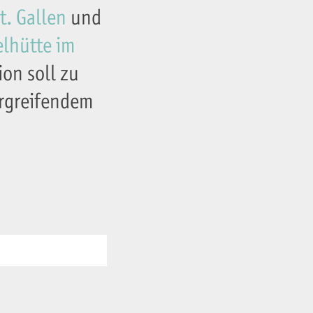
. Gallen
und
elhütte im
ion soll zu
rgreifendem