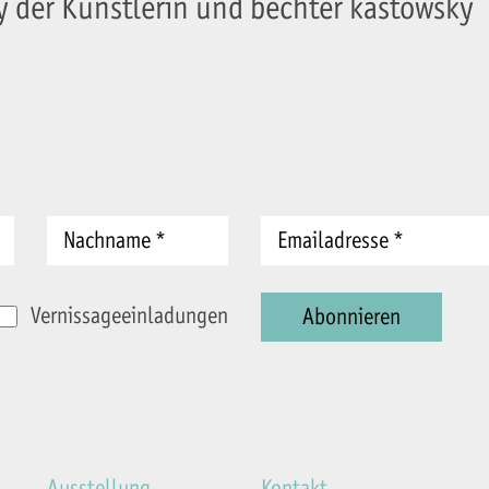
sy der Künstlerin und bechter kastowsky
Vernissageeinladungen
Ausstellung
Kontakt