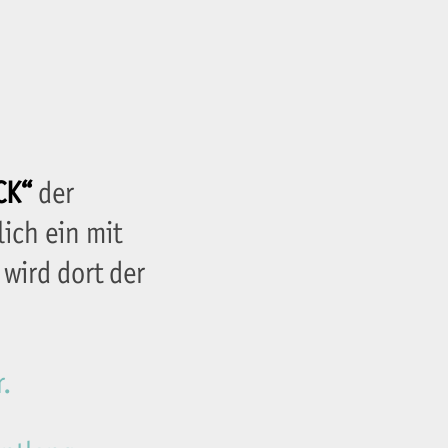
CK“
der
ich ein mit
wird dort der
.