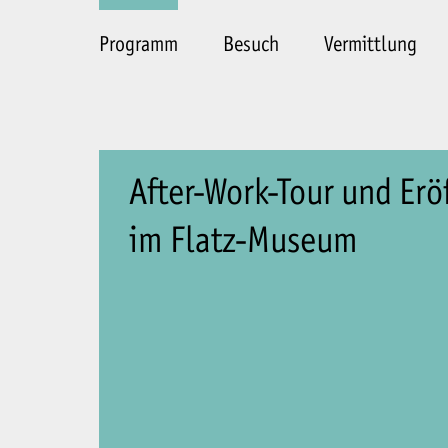
Programm
Besuch
Vermittlung
After-Work-Tour und Erö
im Flatz-Museum