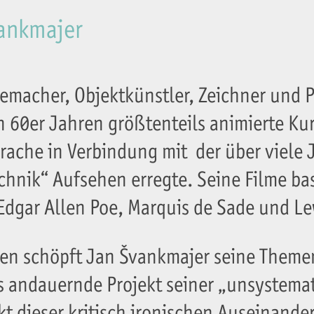
vankmajer
emacher, Objektkünstler, Zeichner und 
n 60er Jahren größtenteils animierte Ku
prache in Verbindung mit der über viele 
chnik“ Aufsehen erregte. Seine Filme ba
Edgar Allen Poe, Marquis de Sade und Lew
onen schöpft Jan Švankmajer seine Theme
s andauernde Projekt seiner „unsystema
 dieser kritisch ironischen Auseinande