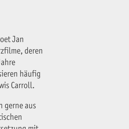
Poet Jan
rzfilme, deren
Jahre
sieren häufig
is Carroll.
n gerne aus
tischen
rsetzung mit