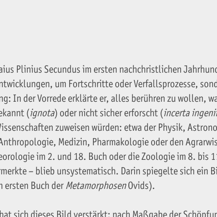
aius Plinius Secundus im ersten nachchristlichen Jahrhun
ntwicklungen, um Fortschritte oder Ver­fallsprozesse, so
: In der Vorrede erklärte er, alles berühren zu wollen, w
ekannt (
ignota
) oder nicht sicher erforscht (
incerta ingeni
issen­schaften zuweisen würden: etwa der Physik, Astrono
 Anthropologie, Medizin, Pharmakologie oder den Agrarw
rologie im 2. und 18. Buch oder die Zoologie im 8. bis 1
merkte – blieb unsystematisch. Da­rin spiegelte sich ein Bil
im ersten Buch der
Metamorphosen
Ovids).
on hat sich dieses Bild verstärkt: nach Maßgabe der Schö