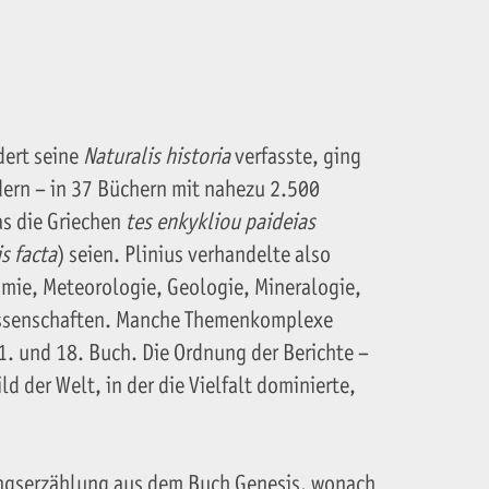
dert seine
Naturalis historia
verfasste, ging
ndern – in 37 Büchern mit nahezu 2.500
as die Griechen
tes enkykliou paideias
is facta
) seien. Plinius verhandelte also
mie, Meteorologie, Geolo­gie, Mineralogie,
issenschaften. Manche Themenkom­plexe
1. und 18. Buch. Die Ordnung der Berichte –
d der Welt, in der die Vielfalt dominierte,
pfungserzählung aus dem Buch Genesis, wonach