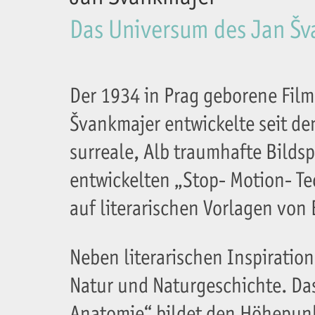
Das Universum des Jan Š
Der 1934 in Prag geborene Film
Švankmajer entwickelte seit de
surreale, Alb traumhafte Bilds
entwickelten „Stop- Motion- Te
auf literarischen Vorlagen von 
Neben literarischen Inspirati
Natur und Naturgeschichte. Da
Anatomie“ bildet den Höhepunkt