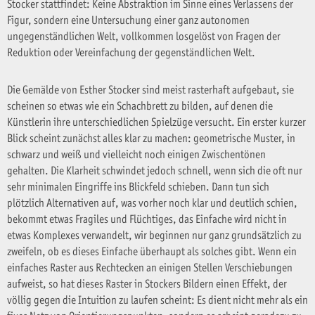
Stocker stattfindet: Keine Abstraktion im Sinne eines Verlassens der
Figur, sondern eine Untersuchung einer ganz autonomen
ungegenständlichen Welt, vollkommen losgelöst von Fragen der
Reduktion oder Vereinfachung der gegenständlichen Welt.
Die Gemälde von Esther Stocker sind meist rasterhaft aufgebaut, sie
scheinen so etwas wie ein Schachbrett zu bilden, auf denen die
Künstlerin ihre unterschiedlichen Spielzüge versucht. Ein erster kurzer
Blick scheint zunächst alles klar zu machen: geometrische Muster, in
schwarz und weiß und vielleicht noch einigen Zwischentönen
gehalten. Die Klarheit schwindet jedoch schnell, wenn sich die oft nur
sehr minimalen Eingriffe ins Blickfeld schieben. Dann tun sich
plötzlich Alternativen auf, was vorher noch klar und deutlich schien,
bekommt etwas Fragiles und Flüchtiges, das Einfache wird nicht in
etwas Komplexes verwandelt, wir beginnen nur ganz grundsätzlich zu
zweifeln, ob es dieses Einfache überhaupt als solches gibt. Wenn ein
einfaches Raster aus Rechtecken an einigen Stellen Verschiebungen
aufweist, so hat dieses Raster in Stockers Bildern einen Effekt, der
völlig gegen die Intuition zu laufen scheint: Es dient nicht mehr als ein