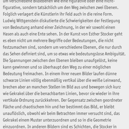
um verschiedene Bildebenen wie eine figurative oder eine nicht-
figurative, sondern tatsächlich um den Weg zwischen zwei Ebenen.
Folglich verlagert die Künstlerin ihr Feld auch in die reine Form.
Ludwig Wittgenstein diskutierte die Schwierigkeiten der Festlegung
von Bedeutung anhand einer Zeichnung, in der wir sowohl einen
Hasen als auch eine Ente sehen. In der Kunst von Esther Stocker geht
es eben nicht um mehrere Begriffe oder Bedeutungen, die nicht
festzumachen sind, sondern um verschiedene Ebenen, die nur durch
das Sehen definiert sind, um so etwas wie bedeutungslose Ambiguität.
Die Spannungen zwischen den Ebenen bleiben unaufgelöst, keine
kann gewinnen und so überhaupt den Weg zu einer möglichen
Bedeutung freimachen. In einem ihrer neuen Bilder laufen dünne
schwarze Linien völlig ebenmäßig vertikal über die weiße Leinwand,
brechen aber an manchen Stellen im Bild aus und bewegen sich kurz
wie Gekrakel über die benachbarten Linien, bevor sie wieder in ihre
vertikale Ordnung zurückkehren. Der Gegensatz zwischen geordneter
Fläche und chaotischem hin und her bestimmt das Bild, er bleibt
unauflöslich, obwohl wir beim Betrachten immer versucht sind, das
Gekrakel einem Muster unterzuordnen und so in die Geometrie
einzuordnen. In anderen Bildern sind es Schichten, die Stocker in