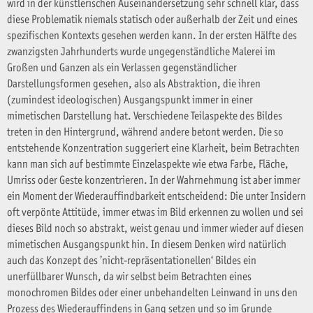
wird in der künstlerischen Auseinandersetzung sehr schnell klar, dass
diese Problematik niemals statisch oder außerhalb der Zeit und eines
spezifischen Kontexts gesehen werden kann. In der ersten Hälfte des
zwanzigsten Jahrhunderts wurde ungegenständliche Malerei im
Großen und Ganzen als ein Verlassen gegenständlicher
Darstellungsformen gesehen, also als Abstraktion, die ihren
(zumindest ideologischen) Ausgangspunkt immer in einer
mimetischen Darstellung hat. Verschiedene Teilaspekte des Bildes
treten in den Hintergrund, während andere betont werden. Die so
entstehende Konzentration suggeriert eine Klarheit, beim Betrachten
kann man sich auf bestimmte Einzelaspekte wie etwa Farbe, Fläche,
Umriss oder Geste konzentrieren. In der Wahrnehmung ist aber immer
ein Moment der Wiederauffindbarkeit entscheidend: Die unter Insidern
oft verpönte Attitüde, immer etwas im Bild erkennen zu wollen und sei
dieses Bild noch so abstrakt, weist genau und immer wieder auf diesen
mimetischen Ausgangspunkt hin. In diesem Denken wird natürlich
auch das Konzept des ’nicht-repräsentationellen‘ Bildes ein
unerfüllbarer Wunsch, da wir selbst beim Betrachten eines
monochromen Bildes oder einer unbehandelten Leinwand in uns den
Prozess des Wiederauffindens in Gang setzen und so im Grunde