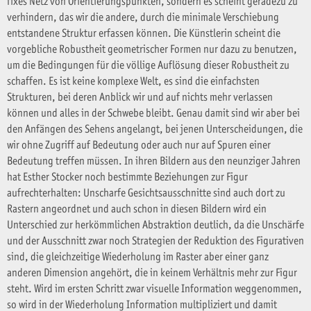
fixes Netz von Orientierungspunkten, sondern es scheint geradezu zu
verhindern, das wir die andere, durch die minimale Verschiebung
entstandene Struktur erfassen können. Die Künstlerin scheint die
vorgebliche Robustheit geometrischer Formen nur dazu zu benutzen,
um die Bedingungen für die völlige Auflösung dieser Robustheit zu
schaffen. Es ist keine komplexe Welt, es sind die einfachsten
Strukturen, bei deren Anblick wir und auf nichts mehr verlassen
können und alles in der Schwebe bleibt. Genau damit sind wir aber bei
den Anfängen des Sehens angelangt, bei jenen Unterscheidungen, die
wir ohne Zugriff auf Bedeutung oder auch nur auf Spuren einer
Bedeutung treffen müssen. In ihren Bildern aus den neunziger Jahren
hat Esther Stocker noch bestimmte Beziehungen zur Figur
aufrechterhalten: Unscharfe Gesichtsausschnitte sind auch dort zu
Rastern angeordnet und auch schon in diesen Bildern wird ein
Unterschied zur herkömmlichen Abstraktion deutlich, da die Unschärfe
und der Ausschnitt zwar noch Strategien der Reduktion des Figurativen
sind, die gleichzeitige Wiederholung im Raster aber einer ganz
anderen Dimension angehört, die in keinem Verhältnis mehr zur Figur
steht. Wird im ersten Schritt zwar visuelle Information weggenommen,
so wird in der Wiederholung Information multipliziert und damit