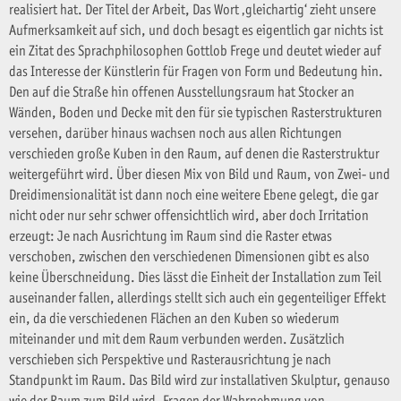
realisiert hat. Der Titel der Arbeit, Das Wort ‚gleichartig‘ zieht unsere
Aufmerksamkeit auf sich, und doch besagt es eigentlich gar nichts ist
ein Zitat des Sprachphilosophen Gottlob Frege und deutet wieder auf
das Interesse der Künstlerin für Fragen von Form und Bedeutung hin.
Den auf die Straße hin offenen Ausstellungsraum hat Stocker an
Wänden, Boden und Decke mit den für sie typischen Rasterstrukturen
versehen, darüber hinaus wachsen noch aus allen Richtungen
verschieden große Kuben in den Raum, auf denen die Rasterstruktur
weitergeführt wird. Über diesen Mix von Bild und Raum, von Zwei- und
Dreidimensionalität ist dann noch eine weitere Ebene gelegt, die gar
nicht oder nur sehr schwer offensichtlich wird, aber doch Irritation
erzeugt: Je nach Ausrichtung im Raum sind die Raster etwas
verschoben, zwischen den verschiedenen Dimensionen gibt es also
keine Überschneidung. Dies lässt die Einheit der Installation zum Teil
auseinander fallen, allerdings stellt sich auch ein gegenteiliger Effekt
ein, da die verschiedenen Flächen an den Kuben so wiederum
miteinander und mit dem Raum verbunden werden. Zusätzlich
verschieben sich Perspektive und Rasterausrichtung je nach
Standpunkt im Raum. Das Bild wird zur installativen Skulptur, genauso