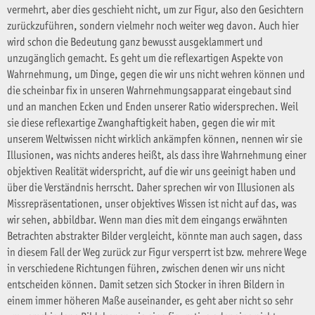
vermehrt, aber dies geschieht nicht, um zur Figur, also den Gesichtern
zurückzuführen, sondern vielmehr noch weiter weg davon. Auch hier
wird schon die Bedeutung ganz bewusst ausgeklammert und
unzugänglich gemacht. Es geht um die reflexartigen Aspekte von
Wahrnehmung, um Dinge, gegen die wir uns nicht wehren können und
die scheinbar fix in unseren Wahrnehmungsapparat eingebaut sind
und an manchen Ecken und Enden unserer Ratio widersprechen. Weil
sie diese reflexartige Zwanghaftigkeit haben, gegen die wir mit
unserem Weltwissen nicht wirklich ankämpfen können, nennen wir sie
Illusionen, was nichts anderes heißt, als dass ihre Wahrnehmung einer
objektiven Realität widerspricht, auf die wir uns geeinigt haben und
über die Verständnis herrscht. Daher sprechen wir von Illusionen als
Missrepräsentationen, unser objektives Wissen ist nicht auf das, was
wir sehen, abbildbar. Wenn man dies mit dem eingangs erwähnten
Betrachten abstrakter Bilder vergleicht, könnte man auch sagen, dass
in diesem Fall der Weg zurück zur Figur versperrt ist bzw. mehrere Wege
in verschiedene Richtungen führen, zwischen denen wir uns nicht
entscheiden können. Damit setzen sich Stocker in ihren Bildern in
einem immer höheren Maße auseinander, es geht aber nicht so sehr