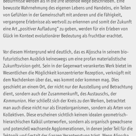
Bedürfnisse werden als in die Irre leitende Wege beschrieben. Eine
bewusste Wahrnehmung des eigenen Lebens und Handelns, ein Teilen
von Gefühlen in der Gemeinschaft mit anderen und die Fähigkeit,
vergangene Erlebnisse als wertvoll zu erkennen und somit der Zukunft
eine Art „positiver Aufladung“ zu geben, werden für ein Erleben von
Glück im Kontext evolutionärer Bedeutung als fruchtbar erachtet.
Vor diesem Hintergrund wird deutlich, das es Aljoscha in seinem bio-
futuristischen Ausblick keineswegs um eine profan materialistische
Zukunftsvision geht. Sein in der Gegenwart verankertes Werk bietet im
Wesentlichen die Möglichkeit konzentrierter Rezeption, verknüpft mit
dem Nachdenken über das, was kommt oder kommen mag. Dies
geschieht an einem Ort, der nicht nur der Ausstellung und Betrachtung
dient, sondern auch der Zusammenkunft, des Austauschs, der
Kommunion
. Hier schließt sich der Kreis zu den Werken, betrachtet
man auch diese nicht nur als Einzelorganismen, sondern als Arten von
Kollektiven. Diese erscheinen sichtlich keinem idealen geometrisch-
hierarchischen Kalkül unterworfen, sondern als organisch gewachsene
und potenziell wachsende Agglomerationen, in denen jeder Teil für die
Tektonik und Gestalt des Ganzen Verantwortung trägt. Wenn Aljoscha