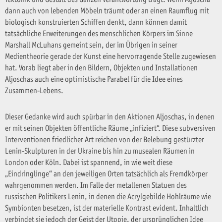
dann auch von lebenden Möbeln träumt oder an einen Raumflug mit
biologisch konstruierten Schiffen denkt, dann können damit
tatsächliche Erweiterungen des menschlichen Körpers im Sinne
Marshall McLuhans gemeint sein, der im Übrigen in seiner
Medientheorie gerade der Kunst eine hervorragende Stelle zugewiesen
hat. Vorab liegt aber in den Bildern, Objekten und Installationen
Aljoschas auch eine optimistische Parabel für die Idee eines
Zusammen-Lebens.
Dieser Gedanke wird auch spürbar in den Aktionen Aljoschas, in denen
er mit seinen Objekten öffentliche Räume „infiziert“. Diese subversiven
Interventionen friedlicher Art reichen von der Belebung gestürzter
Lenin-Skulpturen in der Ukraine bis hin zu musealen Räumen in
London oder Köln. Dabei ist spannend, in wie weit diese
„Eindringlinge“ an den jeweiligen Orten tatsächlich als Fremdkörper
wahrgenommen werden. Im Falle der metallenen Statuen des
russischen Politikers Lenin, in denen die Acrylgebilde Hohlräume wie
Symbionten besetzen, ist der materielle Kontrast evident. Inhaltlich
verbindet sie jedoch der Geist der Utopie, der ursprünglichen Idee