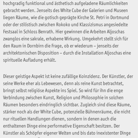
hochgradig funktional und ästhetisch aufgeladene Räumlichkeiten
gebracht werden. Jenseits des White Cube der Galerien und Museen
liegen Räume, wie die gotisch geprägte Kirche St. Petri in Dortmund
oder der stilistisch zwischen Rokoko und Klassizismus angesiedelte
Festsaal in Schloss Benrath. Hier gewinnen die Arbeiten Aljoschas
zwanglos eine sakrale, erhabene Wirkung. Umgekehrt stellt sich für
den Raum in Dornbirn die Frage, ob er wiederum – jenseits der
architektonischen Disposition – durch die Installation Aljoschas eine
spirituelle Aufladung erhält.
Dieser geistige Aspekt ist keine zufällige Koinzidenz. Der Künstler, der
seine Werke eher als Lebewesen, denn als reine Kunst betrachtet,
bringt selbst religiöse Aspekte ins Spiel. So wird für ihn die enge
Verbindung zwischen Kunst, Religion und Philosophie in solchen
Räumen besonders eindringlich sichtbar. Zugleich sind diese Räume,
stärker noch als der White Cube, potenzielle Bühnenräume, die nicht
nur rituellen Handlungen dienen, sondern in denen auch die
enthaltenen Dinge eine performative Eigenschaft besitzen. Der
Künstler als Schöpfer eigener Welten und bis dato inexistenter Dinge