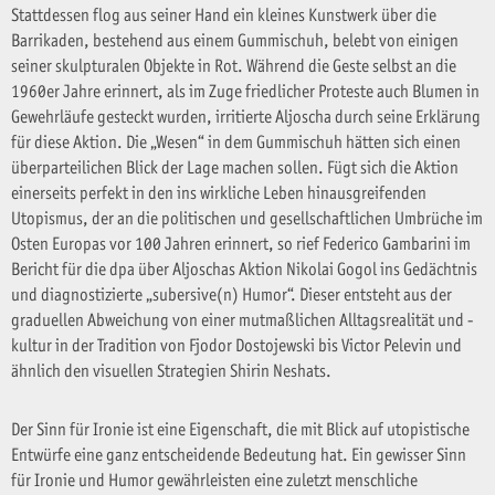
Stattdessen flog aus seiner Hand ein kleines Kunstwerk über die
Barrikaden, bestehend aus einem Gummischuh, belebt von einigen
seiner skulpturalen Objekte in Rot. Während die Geste selbst an die
1960er Jahre erinnert, als im Zuge friedlicher Proteste auch Blumen in
Gewehrläufe gesteckt wurden, irritierte Aljoscha durch seine Erklärung
für diese Aktion. Die „Wesen“ in dem Gummischuh hätten sich einen
überparteilichen Blick der Lage machen sollen. Fügt sich die Aktion
einerseits perfekt in den ins wirkliche Leben hinausgreifenden
Utopismus, der an die politischen und gesellschaftlichen Umbrüche im
Osten Europas vor 100 Jahren erinnert, so rief Federico Gambarini im
Bericht für die dpa über Aljoschas Aktion Nikolai Gogol ins Gedächtnis
und diagnostizierte „subersive(n) Humor“. Dieser entsteht aus der
graduellen Abweichung von einer mutmaßlichen Alltagsrealität und -
kultur in der Tradition von Fjodor Dostojewski bis Victor Pelevin und
ähnlich den visuellen Strategien Shirin Neshats.
Der Sinn für Ironie ist eine Eigenschaft, die mit Blick auf utopistische
Entwürfe eine ganz entscheidende Bedeutung hat. Ein gewisser Sinn
für Ironie und Humor gewährleisten eine zuletzt menschliche