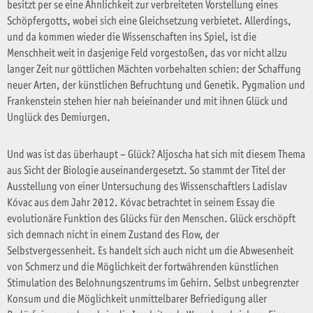
besitzt per se eine Ähnlichkeit zur verbreiteten Vorstellung eines
Schöpfergotts, wobei sich eine Gleichsetzung verbietet. Allerdings,
und da kommen wieder die Wissenschaften ins Spiel, ist die
Menschheit weit in dasjenige Feld vorgestoßen, das vor nicht allzu
langer Zeit nur göttlichen Mächten vorbehalten schien: der Schaffung
neuer Arten, der künstlichen Befruchtung und Genetik. Pygmalion und
Frankenstein stehen hier nah beieinander und mit ihnen Glück und
Unglück des Demiurgen.
Und was ist das überhaupt – Glück? Aljoscha hat sich mit diesem Thema
aus Sicht der Biologie auseinandergesetzt. So stammt der Titel der
Ausstellung von einer Untersuchung des Wissenschaftlers Ladislav
Kóvac aus dem Jahr 2012. Kóvac betrachtet in seinem Essay die
evolutionäre Funktion des Glücks für den Menschen. Glück erschöpft
sich demnach nicht in einem Zustand des Flow, der
Selbstvergessenheit. Es handelt sich auch nicht um die Abwesenheit
von Schmerz und die Möglichkeit der fortwährenden künstlichen
Stimulation des Belohnungszentrums im Gehirn. Selbst unbegrenzter
Konsum und die Möglichkeit unmittelbarer Befriedigung aller