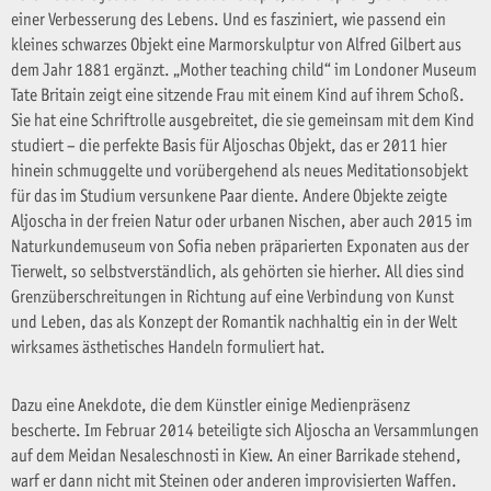
einer Verbesserung des Lebens. Und es fasziniert, wie passend ein
kleines schwarzes Objekt eine Marmorskulptur von Alfred Gilbert aus
dem Jahr 1881 ergänzt. „Mother teaching child“ im Londoner Museum
Tate Britain zeigt eine sitzende Frau mit einem Kind auf ihrem Schoß.
Sie hat eine Schriftrolle ausgebreitet, die sie gemeinsam mit dem Kind
studiert – die perfekte Basis für Aljoschas Objekt, das er 2011 hier
hinein schmuggelte und vorübergehend als neues Meditationsobjekt
für das im Studium versunkene Paar diente. Andere Objekte zeigte
Aljoscha in der freien Natur oder urbanen Nischen, aber auch 2015 im
Naturkundemuseum von Sofia neben präparierten Exponaten aus der
Tierwelt, so selbstverständlich, als gehörten sie hierher. All dies sind
Grenzüberschreitungen in Richtung auf eine Verbindung von Kunst
und Leben, das als Konzept der Romantik nachhaltig ein in der Welt
wirksames ästhetisches Handeln formuliert hat.
Dazu eine Anekdote, die dem Künstler einige Medienpräsenz
bescherte. Im Februar 2014 beteiligte sich Aljoscha an Versammlungen
auf dem Meidan Nesaleschnosti in Kiew. An einer Barrikade stehend,
warf er dann nicht mit Steinen oder anderen improvisierten Waffen.