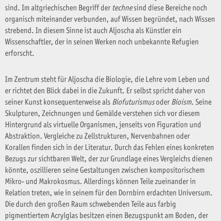
sind. Im altgriechischen Begriff der
techne
sind diese Bereiche noch
organisch miteinander verbunden, auf Wissen begründet, nach Wissen
strebend. In diesem Sinne ist auch Aljoscha als Künstler ein
Wissenschaftler, der in seinen Werken noch unbekannte Refugien
erforscht.
Im Zentrum steht für Aljoscha die Biologie, die Lehre vom Leben und
er richtet den Blick dabei in die Zukunft. Er selbst spricht daher von
seiner Kunst konsequenterweise als
Biofuturismus
oder
Bioism
. Seine
Skulpturen, Zeichnungen und Gemälde verstehen sich vor diesem
Hintergrund als virtuelle Organismen, jenseits von Figuration und
Abstraktion. Vergleiche zu Zellstrukturen, Nervenbahnen oder
Korallen finden sich in der Literatur. Durch das Fehlen eines konkreten
Bezugs zur sichtbaren Welt, der zur Grundlage eines Vergleichs dienen
könnte, oszillieren seine Gestaltungen zwischen kompositorischem
Mikro- und Makrokosmus. Allerdings können Teile zueinander in
Relation treten, wie in seinem für den Dornbirn erdachten Universum.
Die durch den großen Raum schwebenden Teile aus farbig
pigmentiertem Acrylglas besitzen einen Bezugspunkt am Boden, der